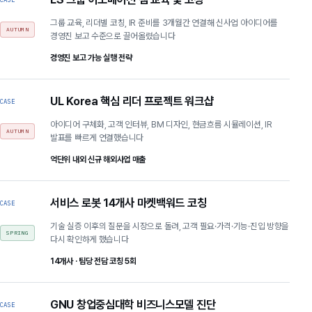
그룹 교육, 리더별 코칭, IR 준비를 3개월간 연결해 신사업 아이디어를
AUTUMN
경영진 보고 수준으로 끌어올렸습니다
경영진 보고 가능 실행 전략
UL Korea 핵심 리더 프로젝트 워크샵
CASE
아이디어 구체화, 고객 인터뷰, BM 디자인, 현금흐름 시뮬레이션, IR
AUTUMN
발표를 빠르게 연결했습니다
억단위 내외 신규 해외사업 매출
서비스 로봇 14개사 마켓백워드 코칭
CASE
기술 실증 이후의 질문을 시장으로 돌려, 고객 필요·가격·기능·진입 방향을
SPRING
다시 확인하게 했습니다
14개사 · 팀당 전담 코칭 5회
GNU 창업중심대학 비즈니스모델 진단
CASE